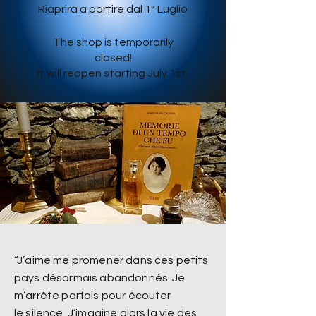
Riaprirà a partire dal 1° Luglio
The shop is temporarily
closed!
It will reopen starting July 1st.
“J’aime me promener dans ces petits
pays désormais abandonnés. Je
m’arrête parfois pour écouter
le silence. J’imagine alors la vie des