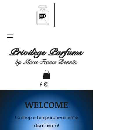
Privilège Parfums
by Marie France Bonnin
WELCOME
Lo shop è temporaneamente
disattivato!